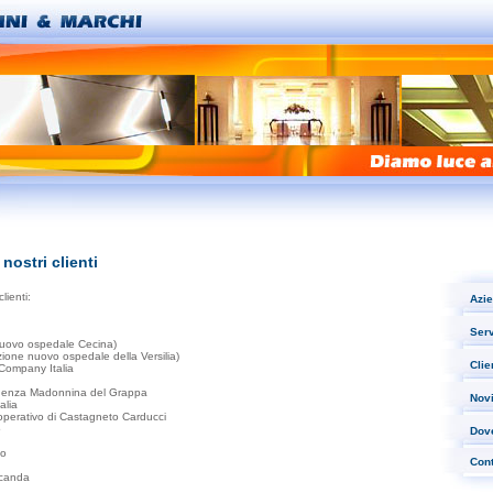
nostri clienti
lienti:
Azi
Serv
uovo ospedale Cecina)
ne nuovo ospedale della Versilia)
Clie
Company Italia
idenza Madonnina del Grappa
Novi
alia
operativo di Castagneto Carducci
o
Dov
no
Cont
canda