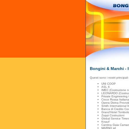
Bongini & Marchi - I 
Questi sono i nostri principali c
UNI COOP
ASL 6
IMEC (Costruzione n
LEONARDO (Costruzio
Private Engineering 
Croce Rossa Italiana
Opera Divina Provv
Smith International It
Banca di Credito Co
Grand'Hotel Tombol
Zoppi Costruzioni
Global Service Tirre
Knauf
Cantina Gaia Camar
MARNO srl