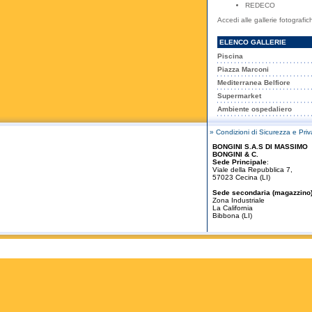
REDECO
Accedi alle gallerie fotografic
ELENCO GALLERIE
Piscina
Piazza Marconi
Mediterranea Belfiore
Supermarket
Ambiente ospedaliero
» Condizioni di Sicurezza e Pri
BONGINI S.A.S DI MASSIMO
BONGINI & C.
Sede Principale
:
Viale della Repubblica 7,
57023 Cecina (LI)
Sede secondaria (magazzino
Zona Industriale
La California
Bibbona (LI)