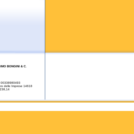
IMO BONGINI & C.
.A. 00338980493
stro delle Imprese 14618
.238,14