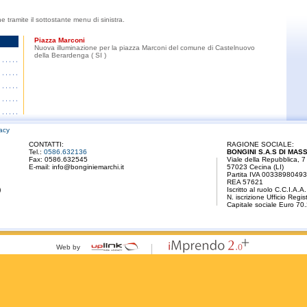
he tramite il sottostante menu di sinistra.
Piazza Marconi
Nuova illuminazione per la piazza Marconi del comune di Castelnuovo
della Berardenga ( SI )
vacy
CONTATTI:
RAGIONE SOCIALE:
Tel.:
0586.632136
BONGINI S.A.S DI MASS
Fax: 0586.632545
Viale della Repubblica, 7
E-mail:
info@bonginiemarchi.it
57023 Cecina (LI)
Partita IVA 00338980493
REA 57621
)
Iscritto al ruolo C.C.I.A
N. iscrizione Ufficio Regi
Capitale sociale Euro 70
Web by