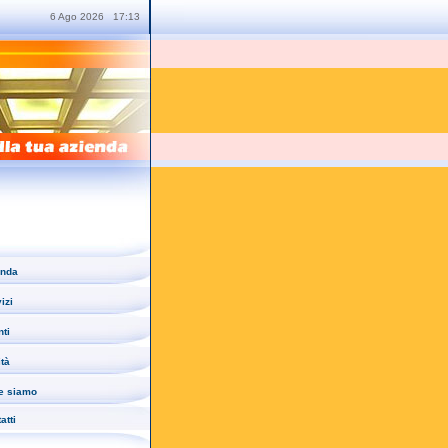
6
Ago
2026
17:13
enda
izi
nti
tà
e siamo
atti