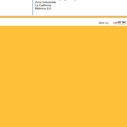
Zona Industriale
La California
Bibbona (LI)
Web by