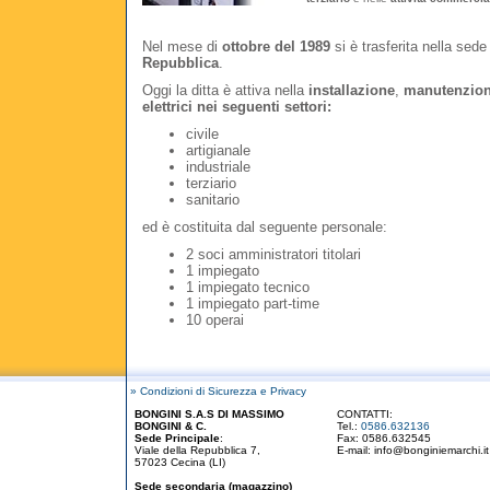
Nel mese di
ottobre del 1989
si è trasferita nella sede
Repubblica
.
Oggi la ditta è attiva nella
installazione
,
manutenzio
elettrici nei seguenti settori:
civile
artigianale
industriale
terziario
sanitario
ed è costituita dal seguente personale:
2 soci amministratori titolari
1 impiegato
1 impiegato tecnico
1 impiegato part-time
10 operai
» Condizioni di Sicurezza e Privacy
BONGINI S.A.S DI MASSIMO
CONTATTI:
BONGINI & C.
Tel.:
0586.632136
Sede Principale
:
Fax: 0586.632545
Viale della Repubblica 7,
E-mail:
info@bonginiemarchi.it
57023 Cecina (LI)
Sede secondaria (magazzino)