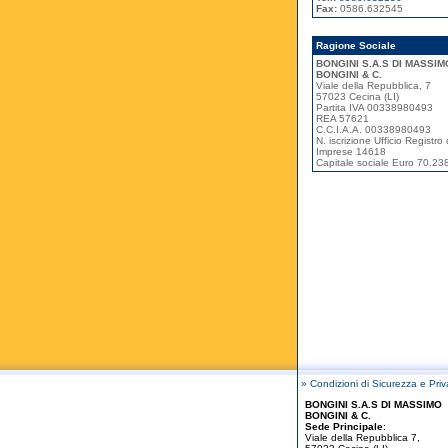
Fax:
0586.632545
Ragione Sociale
BONGINI S.A.S DI MASSIM
BONGINI & C.
Viale della Repubblica, 7
57023 Cecina (LI)
Partita IVA 00338980493
REA 57621
C.C.I.A.A. 00338980493
N. iscrizione Ufficio Registro 
Imprese 14618
Capitale sociale Euro 70.23
» Condizioni di Sicurezza e Pri
BONGINI S.A.S DI MASSIMO
BONGINI & C.
Sede Principale
:
Viale della Repubblica 7,