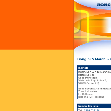
Bongini & Marchi - 
Indirizzo
BONGINI S.A.S DI MASSIM
BONGINI & C.
Sede Principale
:
Viale della Repubblica 7,
57023 Cecina (LI)
Sede secondaria (magazzi
Zona Industriale
La California
Bibbona (LI) - Toscana
Numeri Telefonici
Tel.:
0586.632136