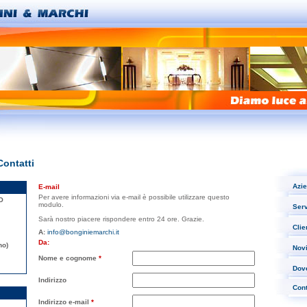
Contatti
Azi
E-mail
Per avere informazioni via e-mail è possibile utilizzare questo
O
modulo.
Serv
Sarà nostro piacere rispondere entro 24 ore. Grazie.
Clie
A:
info@bonginiemarchi.it
Da:
no)
Novi
Nome e cognome
*
Dov
Indirizzo
Cont
Indirizzo e-mail
*