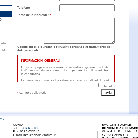
Telefono
Testo della richiesta:
*
O
delle
Condizioni di Sicurezza e Privacy: consenso al trattamento dei
8,14
dati personali
Accetto
*
campo obbligatorio
vacy
CONTATTI:
RAGIONE SOCIALE:
Tel.:
0586.632136
BONGINI S.A.S DI MASS
Fax: 0586.632545
Viale della Repubblica, 7
E-mail:
info@bonginiemarchi.it
57023 Cecina (LI)