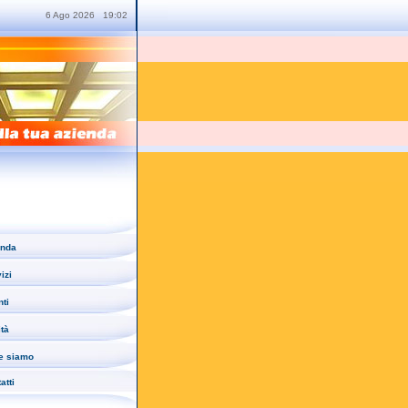
6
Ago
2026
19:02
enda
izi
nti
tà
e siamo
atti