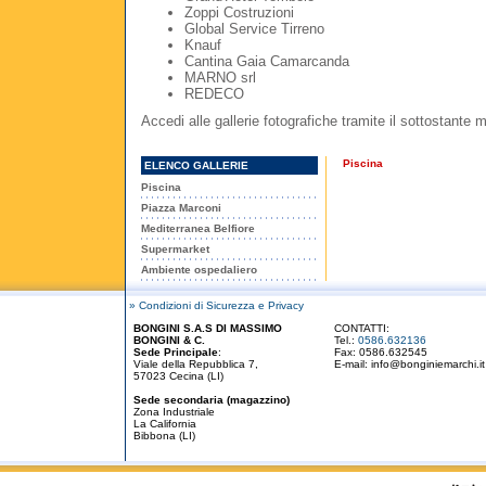
Zoppi Costruzioni
Global Service Tirreno
Knauf
Cantina Gaia Camarcanda
MARNO srl
REDECO
Accedi alle gallerie fotografiche tramite il sottostante m
Piscina
ELENCO GALLERIE
Piscina
Piazza Marconi
Mediterranea Belfiore
Supermarket
Ambiente ospedaliero
» Condizioni di Sicurezza e Privacy
BONGINI S.A.S DI MASSIMO
CONTATTI:
BONGINI & C.
Tel.:
0586.632136
Sede Principale
:
Fax: 0586.632545
Viale della Repubblica 7,
E-mail:
info@bonginiemarchi.it
57023 Cecina (LI)
Sede secondaria (magazzino)
Zona Industriale
La California
Bibbona (LI)